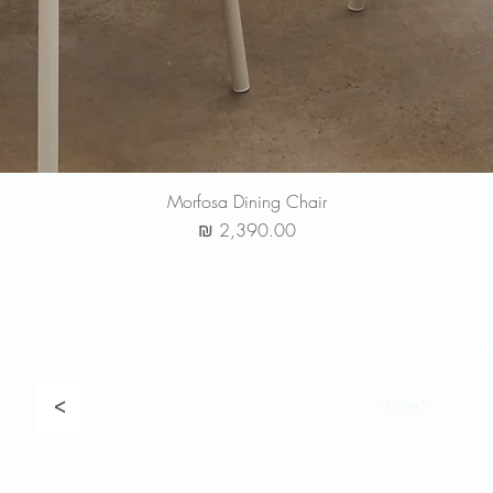
Morfosa Dining Chair
מחיר
ר שלנו כדי לקבל
עדכונים, מבצעים בלעדיים לחברי המועדון והשקת 
<
אני נותן/ת את הסכמתי למשלוח דברי פרסום
מקבוצת פנטהאוז