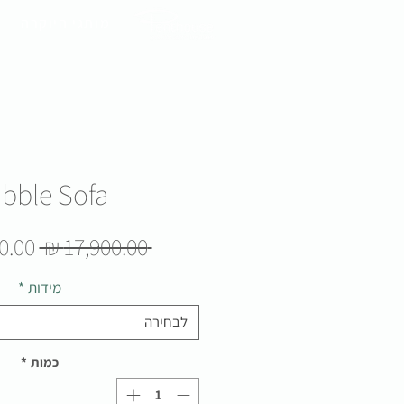
מותגי היוקרה
bble Sofa
מחיר
 ‏17,900.00 ‏₪ 
רגיל
מידות
*
לבחירה
כמות
*