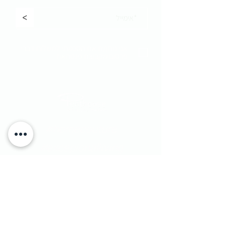
<
אני נותן/ת את הסכמתי למשלוח דברי
פרסום מקבוצת פנטהאוז
#homecouture
#excepionalliving
​יוחנן הסנדלר 1​ הרצליה פיתוח, ישראל
|
טלפון:
9562133 - 09
1 Yohanan Hasandlar st. Herzliya, Israel