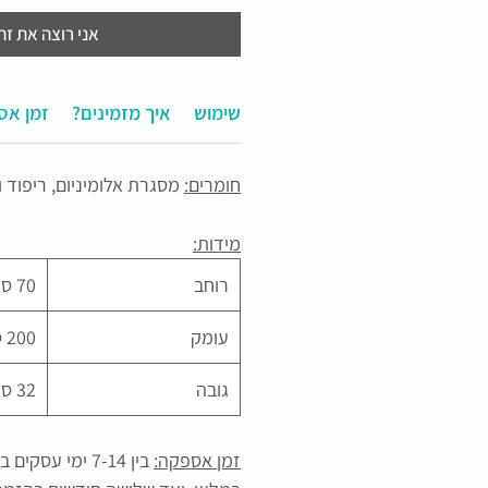
אני רוצה את זה
תחזוקה ושימוש
?איך מזמינים
זמן אס
חומרים:
מסגרת אלומיניום, ריפוד ו
מידות:
רוחב
70 ס"מ
עומק
200 ס"מ
גובה
32 ס"מ
זמן אספקה:
בין 7-14 ימי עסק