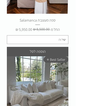
ספה מעוצבת Salamanca
מחיר רגיל
מחיר מבצע
החל מ-
הוספה לסל
Best Seller ⭐