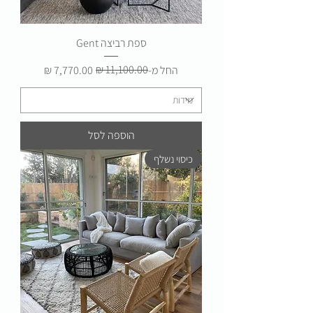
ספת רביצה Gent
מחיר רגיל
מחיר מבצע
החל מ-
הוספה לסל
כיסוי נשלף