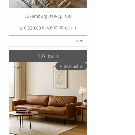
ספה קלאסית Luxemburg
מחיר רגיל
מחיר מבצע
החל מ-
הוספה לסל
Best Seller ⭐