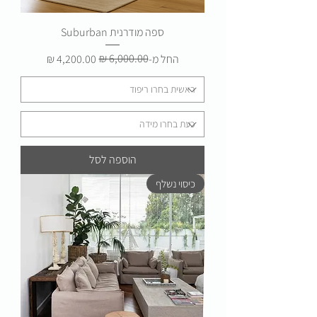
ספה מודרנית Suburban
מחיר רגיל
מחיר מבצע
החל מ-
הוספה לסל
כיסוי נשלף