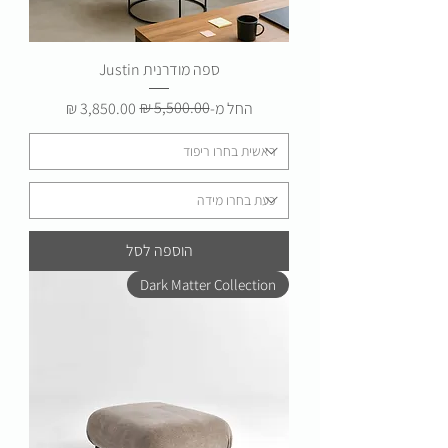
ספה מודרנית Justin
מחיר רגיל
מחיר מבצע
החל מ-
הוספה לסל
Dark Matter Collection