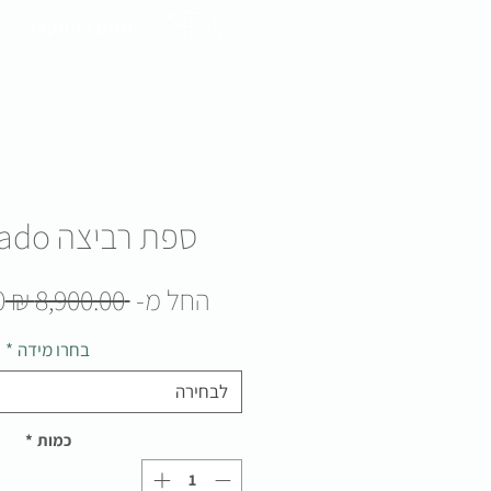
מותגי היוקרה
ספת רביצה Desperado
מ
החל מ-
 ‏8,900.00 ‏₪ 
₪
ר
בחרו מידה
*
לבחירה
כמות
*