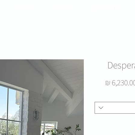
חנות אונליין
תאורה
פנטהאוז
חיר
מחיר
6,230.00 
גיל
מבצע