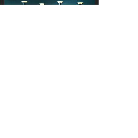
Exeptional Living
Anamon היא רק אחד ממבחר המותגים
לריהוט הבית שחברת פנטהאוז מייבאת
באופן בלעדי לישראל.
באולם התצוגה שלנו תוכלו להתרשם
מפריטים נבחרים של המותג כמו גם מרהיטי
פנים וחוץ של המותגים המובילים בעולם.