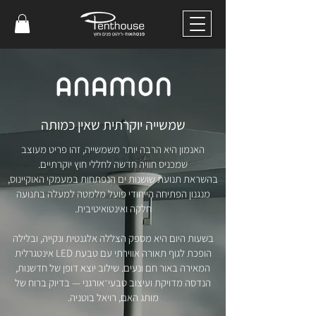
שמשייה יוקרתית שאין כמותה
האנמון היא הרבה יותר משמשייה, זהו פריט מעוצב
שמכניס חוויה חדשה לחללי חוץ יוקרתיים.
בהשראת תנועת שושנות ים הנפתחות במעמקי האוקיינוס,
מנגנון הפתיחה הייחודי פועל מלמטה למעלה בתנועה
חלקה ואינטואיטיבית.
בשעות היום היא מספק הצללה אלגנטית ונקייה, ובלילה
הופכת לגוף תאורה אווירתי עם טבעת LED אינטגרלית
המאירה באור חם ונעים. שילוב יוצא דופן של חדשנות,
הנדסה מדויקת ועיצוב טבעי־אורגני — בדיוק ברוח של
מותג האם, רויאל בוטניה.