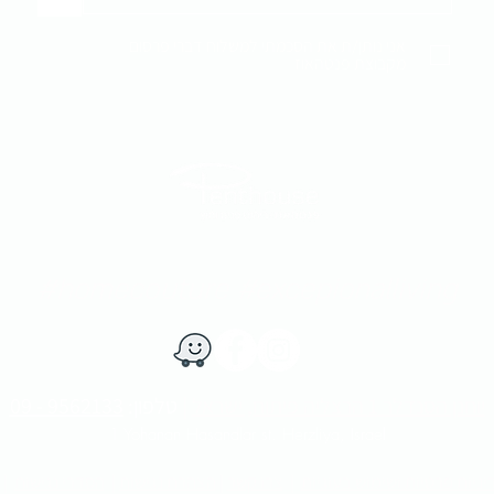
אני נותן/ת את הסכמתי למשלוח דברי פרסום
מקבוצת פנטהאוז
#homecouture #excepionalliving
​יוחנן הסנדלר 1​ הרצליה פיתוח, ישראל
​​ |
טלפון:
9562133 - 09
1 Yohanan Hasandlar st. Herzliya, Israel
יניות פרטיות ושימוש בעוגיות
|
צרו קשר
|
הצהרת נגישות
|
הסדרי נגישות
|