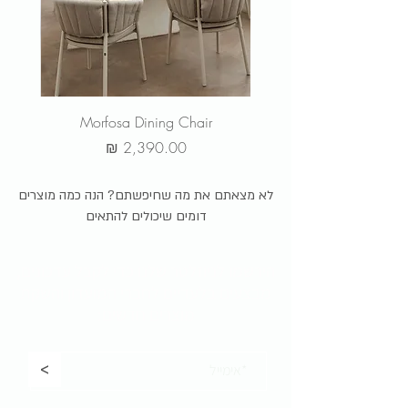
ניתן להזמין או להתייעץ איתנו גם
טלפונית: 09-9562133
r
Morfosa Dining Chair
מחיר
לא מצאתם את מה שחיפשתם? הנה כמה מוצרים
דומים שיכולים להתאים
הירשמו לניוזלטר שלנו כדי לקבל
עדכונים,
מבצעים בלעדיים לחברי המועדון והשקת
מוצרים חדשים:
<