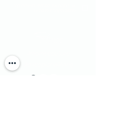
אני נותן/ת את הסכמתי למשלוח דברי
פרסום מקבוצת פנטהאוז
#homecouture
#excepionalliving
​יוחנן הסנדלר 1​ הרצליה פיתוח, ישראל
|
טלפון:
9562133 - 09
1 Yohanan Hasandlar st. Herzliya, Israel
מדיניות משלוחים
|
© Penthouse Furniture 1991
והחזרות
|
מדיניות פרטיות ושימוש בעוגיות
|
צרו קשר
|
הצהרת נגישות
|
הסדרי נגישות