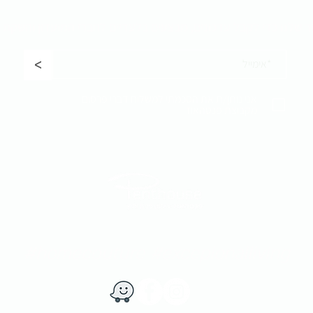
ר שלנו כדי לקבל
עדכונים, מבצעים בלעדיים לחברי המועדון והשקת 
<
אני נותן/ת את הסכמתי למשלוח דברי פרסום
מקבוצת פנטהאוז
#homecouture #excepionalliving