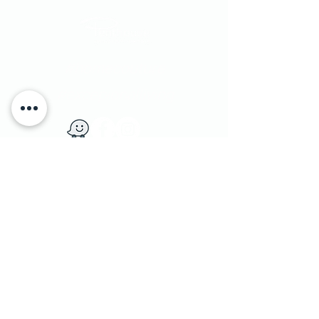
#homecouture
#excepionalliving
​יוחנן הסנדלר 1​ הרצליה פיתוח, ישראל
|
טלפון:
9562133 - 09
1 Yohanan Hasandlar st. Herzliya, Israel
מדיניות משלוחים
|
© Penthouse Furniture 1991
והחזרות
|
מדיניות פרטיות ושימוש בעוגיות
|
צרו קשר
|
הצהרת נגישות
|
הסדרי נגישות