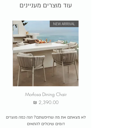
עוד מוצרים מעניינים
מידות:
רוחב 63 ס"מ
עומק 98 ס"מ
RIVAL
NEW ARRIVAL
גובה כללי 96 ס"מ
הצבעים והגימורים בתמונה הינם
להמחשה, צבעים נוספים לבחירתכם
זמינים באולם התצוגה הרצליה.
התמונה להמחשה בלבד, תיתכן
סטייה של עד 2% בצבע.
r
Morfosa Dining Chair
מחיר
לא מצאתם את מה שחיפשתם? הנה כמה מוצרים
דומים שיכולים להתאים