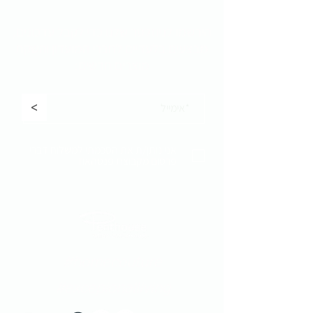
הירשמו לניוזלטר שלנו כדי לקבל
עדכונים,
מבצעים בלעדיים לחברי המועדון והשקת
מוצרים חדשים:
<
אני נותן/ת את הסכמתי למשלוח דברי
פרסום מקבוצת פנטהאוז
#homecouture
#excepionalliving