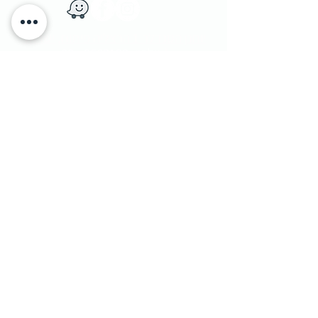
​יוחנן הסנדלר 1​ הרצליה פיתוח, ישראל
|
טלפון:
9562133 - 09
1 Yohanan Hasandlar st. Herzliya, Israel
מדיניות משלוחים
|
© Penthouse Furniture 1991
והחזרות
|
מדיניות פרטיות ושימוש בעוגיות
|
צרו קשר
|
הצהרת נגישות
|
הסדרי נגישות