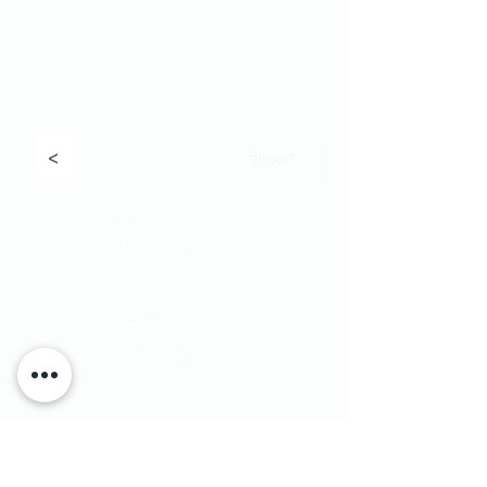
הירשמו לניוזלטר שלנו כדי לקבל
עדכונים,
מבצעים בלעדיים לחברי המועדון והשקת
מוצרים חדשים:
<
אני נותן/ת את הסכמתי למשלוח דברי
פרסום מקבוצת פנטהאוז
#homecouture
#excepionalliving