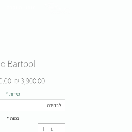
מותגי היוקרה
lo Bartool
מחיר
 ‏3,900.00 ‏₪ 
רגיל
מידות
*
לבחירה
כמות
*