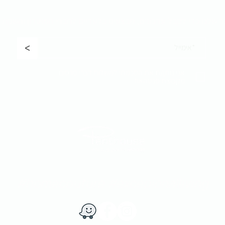
ר שלנו כדי לקבל
עדכונים, מבצעים בלעדיים לחברי המועדון והשקת 
<
אני נותן/ת את הסכמתי למשלוח דברי פרסום
מקבוצת פנטהאוז
#homecouture #excepionalliving