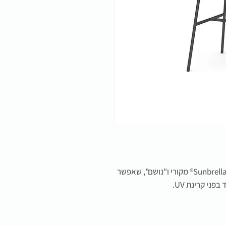
כיסא בר חוץ עם שלדת אלומיניום וריפוד מבד Sunbrella® מקורי ו"נושם", שאפשר
ני קרינת UV.