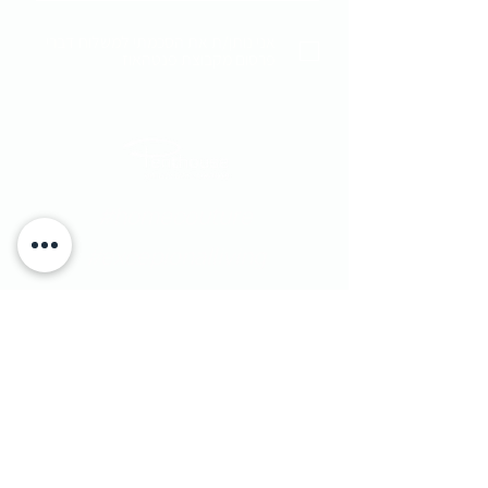
אני נותן/ת את הסכמתי למשלוח דברי
פרסום מקבוצת פנטהאוז
#homecouture
#excepionalliving
​יוחנן הסנדלר 1​ הרצליה פיתוח, ישראל
|
טלפון:
9562133 - 09
1 Yohanan Hasandlar st. Herzliya, Israel
מדיניות משלוחים
|
© Penthouse Furniture 1991
והחזרות
|
מדיניות פרטיות ושימוש בעוגיות
|
צרו קשר
|