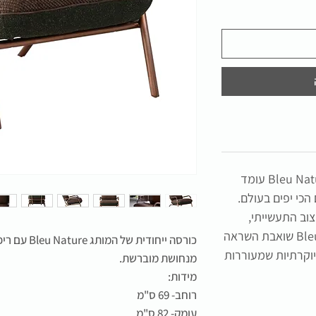
כבר 25 שנה שהמותג היוקרתי Bleu Nature עומד
כי יפים בעולם.
וב התעשייתי,
הקולקציה המדויקת של Bleu Nature שואבת השראה
כורסה ייחודי
יוקרתיות שמעוררות
מנחושת מוברשת.
מידות:
רוחב- 69 ס"מ
עומק- 82 ס"מ