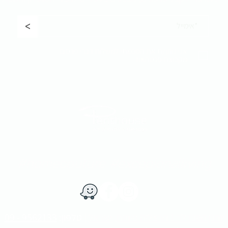
<
אני נותן/ת את הסכמתי למשלוח דברי פרסום
מקבוצת פנטהאוז
#homecouture #excepionalliving
​יוחנן הסנדלר 1​ הרצליה פיתוח, ישראל
​​ |
טלפון:
9562133 - 09