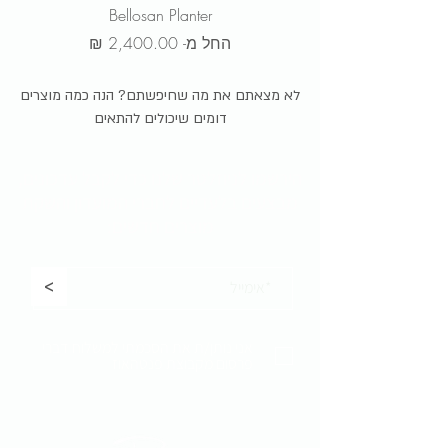
Bellosan Planter
מחיר מבצע
החל מ-
לא מצאתם את מה שחיפשתם? הנה כמה מוצרים
דומים שיכולים להתאים
הירשמו לניוזלטר שלנו כדי לקבל
עדכונים,
מבצעים בלעדיים לחברי המועדון והשקת
מוצרים חדשים:
<
אני נותן/ת את הסכמתי למשלוח דברי
פרסום מקבוצת פנטהאוז