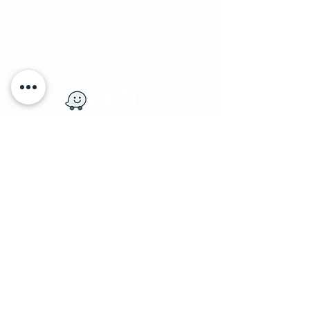
#homecouture
#excepionalliving
​יוחנן הסנדלר 1​ הרצליה פיתוח, ישראל
|
טלפון:
9562133 - 09
1 Yohanan Hasandlar st. Herzliya, Israel
מדיניות משלוחים
|
© Penthouse Furniture 1991
והחזרות
|
מדיניות פרטיות ושימוש בעוגיות
|
צרו קשר
|
הצהרת נגישות
|
הסדרי נגישות