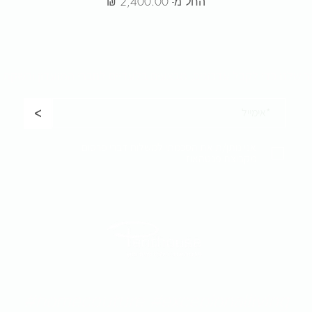
מחיר מבצע
החל מ-
ר שלנו כדי לקבל
עדכונים, מבצעים בלעדיים לחברי המועדון והשקת 
<
אני נותן/ת את הסכמתי למשלוח דברי פרסום
מקבוצת פנטהאוז
#homecouture #excepionalliving