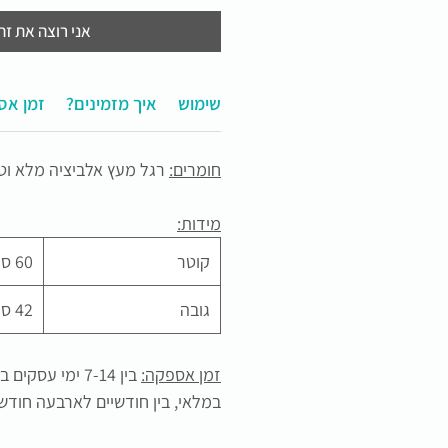
אני רוצה את זה
תחזוקה ושימוש
?איך מזמינים
זמן אס
חומרים:
רגל מעץ אלביציה מלא וטו
מידות:
קוטר
60 ס"מ
גובה
42 ס"מ
זמן אספקה:
בין 7-14 ימי עסק
במלאי, בין חודשיים לארבעה חוד