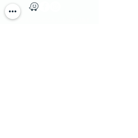
​יוחנן הסנדלר 1​ הרצליה פיתוח, ישראל
|
טלפון:
9562133 - 09
1 Yohanan Hasandlar st. Herzliya, Israel
מדיניות משלוחים
|
© Penthouse Furniture 1991
והחזרות
|
מדיניות פרטיות ושימוש בעוגיות
|
צרו קשר
|
הצהרת נגישות
|
הסדרי נגישות