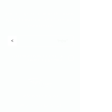
הירשמו לניוזלטר שלנו כדי לקבל
עדכונים,
מבצעים בלעדיים לחברי המועדון והשקת
מוצרים חדשים:
<
אני נותן/ת את הסכמתי למשלוח דברי
פרסום מקבוצת פנטהאוז
#homecouture
#excepionalliving