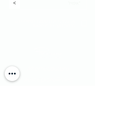
<
אני נותן/ת את הסכמתי למשלוח דברי
פרסום מקבוצת פנטהאוז
#homecouture
#excepionalliving
​יוחנן הסנדלר 1​ הרצליה פיתוח, ישראל
|
טלפון:
9562133 - 09
1 Yohanan Hasandlar st. Herzliya, Israel