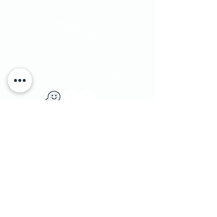
#homecouture
#excepionalliving
​יוחנן הסנדלר 1​ הרצליה פיתוח, ישראל
|
טלפון:
9562133 - 09
1 Yohanan Hasandlar st. Herzliya, Israel
מדיניות משלוחים
|
© Penthouse Furniture 1991
והחזרות
|
מדיניות פרטיות ושימוש בעוגיות
|
צרו קשר
|
הצהרת נגישות
|
הסדרי נגישות