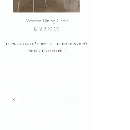
r
Morfosa Dining Chair
מחיר
לא מצאתם את מה שחיפשתם? הנה כמה מוצרים
דומים שיכולים להתאים
הירשמו לניוזלטר שלנו כדי לקבל
עדכונים,
מבצעים בלעדיים לחברי המועדון והשקת
מוצרים חדשים:
<
אני נותן/ת את הסכמתי למשלוח דברי
פרסום מקבוצת פנטהאוז