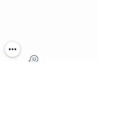
#homecouture
#excepionalliving
​יוחנן הסנדלר 1​ הרצליה פיתוח, ישראל
|
טלפון:
9562133 - 09
1 Yohanan Hasandlar st. Herzliya, Israel
מדיניות משלוחים
|
© Penthouse Furniture 1991
והחזרות
|
מדיניות פרטיות ושימוש בעוגיות
|
צרו קשר
|
הצהרת נגישות
|
הסדרי נגישות