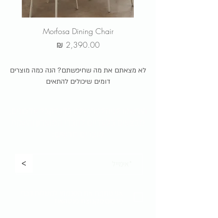
r
Morfosa Dining Chair
מחיר
לא מצאתם את מה שחיפשתם? הנה כמה מוצרים
דומים שיכולים להתאים
הירשמו לניוזלטר שלנו כדי לקבל
עדכונים,
מבצעים בלעדיים לחברי המועדון והשקת
מוצרים חדשים:
<
אני נותן/ת את הסכמתי למשלוח דברי
פרסום מקבוצת פנטהאוז