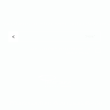
ר שלנו כדי לקבל
עדכונים, מבצעים בלעדיים לחברי המועדון והשקת 
<
אני נותן/ת את הסכמתי למשלוח דברי פרסום
מקבוצת פנטהאוז
#homecouture #excepionalliving