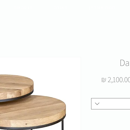
חנות אונליין
תאורה
פנטהאוז
Da
חיר
מחיר
2,100.00 
גיל
מבצע