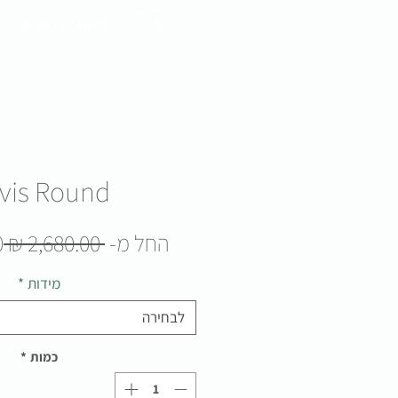
מותגי היוקרה
vis Round
מ
החל מ-
 ‏2,680.00 ‏₪ 
₪
ר
מידות
*
לבחירה
כמות
*