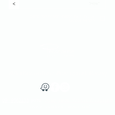
<
אני נותן/ת את הסכמתי למשלוח דברי פרסום
מקבוצת פנטהאוז
#homecouture #excepionalliving
​יוחנן הסנדלר 1​ הרצליה פיתוח, ישראל
​​ |
טלפון:
9562133 - 09
1 Yohanan Hasandlar st. Herzliya, Israel