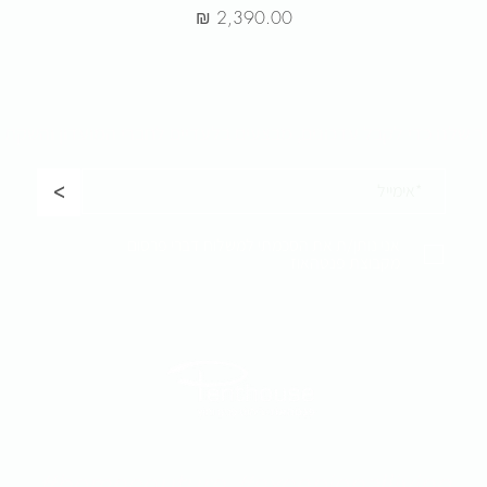
מחיר
ר שלנו כדי לקבל
עדכונים, מבצעים בלעדיים לחברי המועדון והשקת 
<
אני נותן/ת את הסכמתי למשלוח דברי פרסום
מקבוצת פנטהאוז
#homecouture #excepionalliving