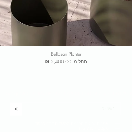
Bellosan Planter
מחיר מבצע
החל מ-
ר שלנו כדי לקבל
עדכונים, מבצעים בלעדיים לחברי המועדון והשקת 
<
אני נותן/ת את הסכמתי למשלוח דברי פרסום
מקבוצת פנטהאוז