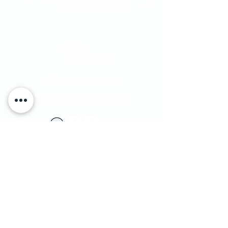
פרסום מקבוצת פנטהאוז
#homecouture
#excepionalliving
​יוחנן הסנדלר 1​ הרצליה פיתוח, ישראל
|
טלפון:
9562133 - 09
1 Yohanan Hasandlar st. Herzliya, Israel
מדיניות משלוחים
|
© Penthouse Furniture 1991
והחזרות
|
מדיניות פרטיות ושימוש בעוגיות
|
צרו קשר
|
הצהרת נגישות
|
הסדרי נגישות