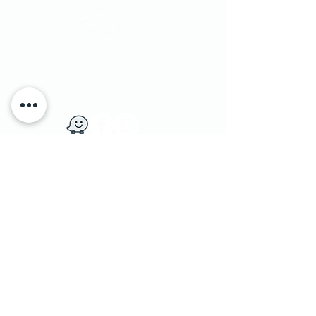
#homecouture
#excepionalliving
​יוחנן הסנדלר 1​ הרצליה פיתוח, ישראל
|
טלפון:
9562133 - 09
1 Yohanan Hasandlar st. Herzliya, Israel
מדיניות משלוחים
|
© Penthouse Furniture 1991
והחזרות
|
מדיניות פרטיות ושימוש בעוגיות
|
צרו קשר
|
הצהרת נגישות
|
הסדרי נגישות