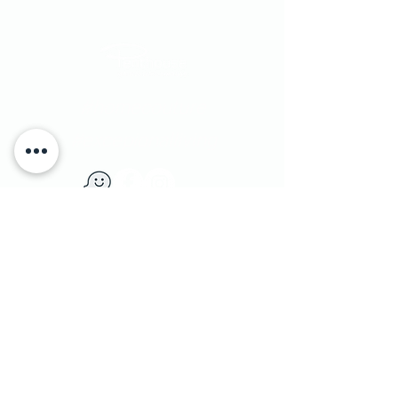
#homecouture
#excepionalliving
​יוחנן הסנדלר 1​ הרצליה פיתוח, ישראל
|
טלפון:
9562133 - 09
1 Yohanan Hasandlar st. Herzliya, Israel
מדיניות משלוחים
|
© Penthouse Furniture 1991
והחזרות
|
מדיניות פרטיות ושימוש בעוגיות
|
צרו קשר
|
הצהרת נגישות
|
הסדרי נגישות