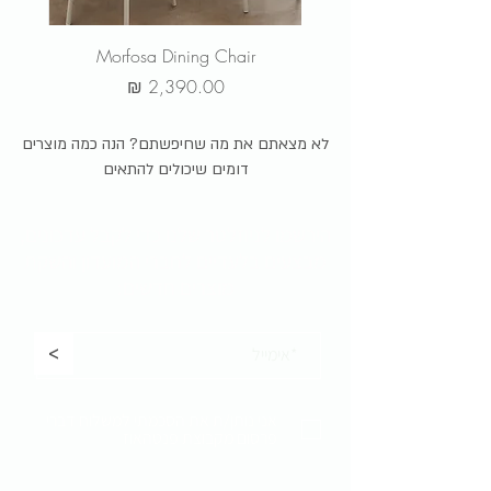
טלפונית: 09-9562133
r
Morfosa Dining Chair
מחיר
לא מצאתם את מה שחיפשתם? הנה כמה מוצרים
דומים שיכולים להתאים
הירשמו לניוזלטר שלנו כדי לקבל
עדכונים,
מבצעים בלעדיים לחברי המועדון והשקת
מוצרים חדשים:
<
אני נותן/ת את הסכמתי למשלוח דברי
פרסום מקבוצת פנטהאוז