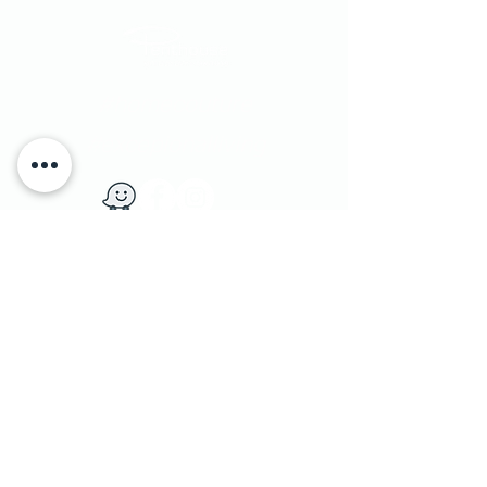
#homecouture
#excepionalliving
​יוחנן הסנדלר 1​ הרצליה פיתוח, ישראל
|
טלפון:
9562133 - 09
1 Yohanan Hasandlar st. Herzliya, Israel
מדיניות משלוחים
|
© Penthouse Furniture 1991
והחזרות
|
מדיניות פרטיות ושימוש בעוגיות
|
צרו קשר
|
הצהרת נגישות
|
הסדרי נגישות