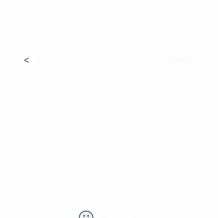
ר שלנו כדי לקבל
עדכונים, מבצעים בלעדיים לחברי המועדון והשקת 
<
אני נותן/ת את הסכמתי למשלוח דברי פרסום
מקבוצת פנטהאוז
#homecouture #excepionalliving