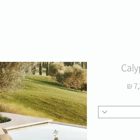
חנות אונליין
תאורה
פנטהאוז
Caly
מחיר
7,
מבצע