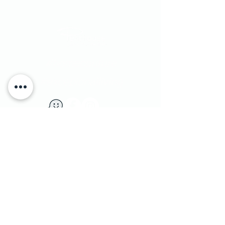
#homecouture
#excepionalliving
​יוחנן הסנדלר 1​ הרצליה פיתוח, ישראל
|
טלפון:
9562133 - 09
1 Yohanan Hasandlar st. Herzliya, Israel
מדיניות משלוחים
|
© Penthouse Furniture 1991
והחזרות
|
מדיניות פרטיות ושימוש בעוגיות
|
צרו קשר
|
הצהרת נגישות
|
הסדרי נגישות