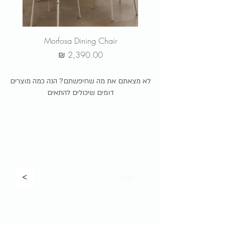
r
Morfosa Dining Chair
מחיר
לא מצאתם את מה שחיפשתם? הנה כמה מוצרים
דומים שיכולים להתאים
הירשמו לניוזלטר שלנו כדי לקבל
עדכונים,
מבצעים בלעדיים לחברי המועדון והשקת
מוצרים חדשים:
<
אני נותן/ת את הסכמתי למשלוח דברי
פרסום מקבוצת פנטהאוז